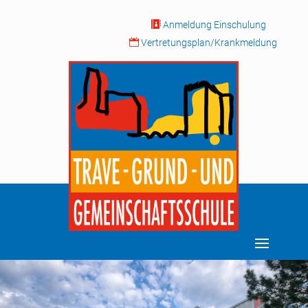

Anmeldung Einschulung

Vertretungsplan/Krankmeldung