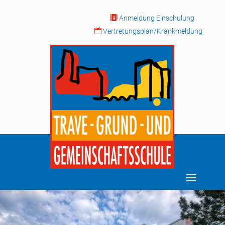

Anmeldung Einschulung

Vertretungsplan/Krankmeldung