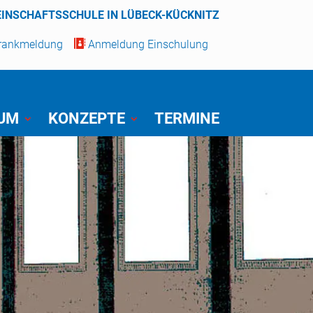
EINSCHAFTSSCHULE IN LÜBECK-KÜCKNITZ
Krankmeldung

Anmeldung Einschulung
IUM
KONZEPTE
TERMINE