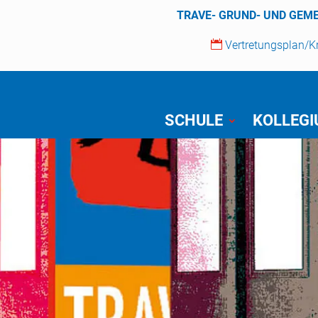
TRAVE- GRUND- UND GEM

Vertretungsplan/
SCHULE
KOLLEG