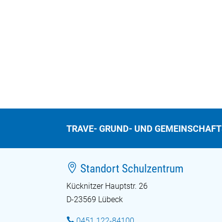
TRAVE- GRUND- UND GEMEINSCHAF

Standort Schulzentrum
Kücknitzer Hauptstr. 26
D-23569 Lübeck

0451 122-84100