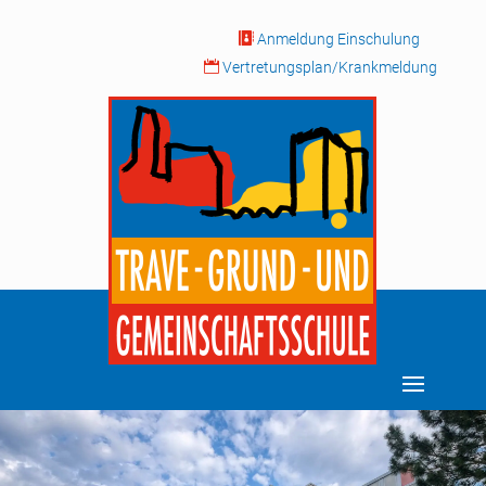

Anmeldung Einschulung

Vertretungsplan/Krankmeldung