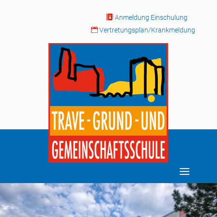

Anmeldung Einschulung

Vertretungsplan/Krankmeldung