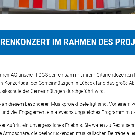
RRENKONZERT IM RAHMEN DES PROJE
itarren-AG unserer TGGS gemeinsam mit ihrem Gitarrendozenten 
Konzertsaal der Gemeinnützigen in Lübeck fand das große Absc
Musikschule der Gemeinnützigen durchgeführt wird.
 an diesem besonderen Musikprojekt beteiligt sind. Vor einem vo
e und viel Engagement ein abwechslungsreiches Programm mit z
er Auftritt ein unvergessliches Erlebnis. Sie waren zu Recht seh
le Atmosphäre, die beeindruckenden musikalischen Beiträge alle