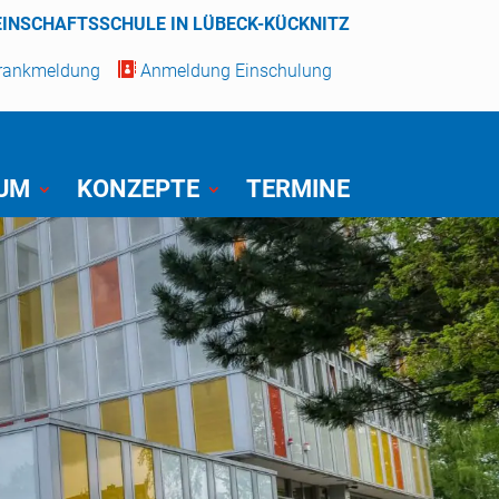
EINSCHAFTSSCHULE IN LÜBECK-KÜCKNITZ
Krankmeldung

Anmeldung Einschulung
IUM
KONZEPTE
TERMINE