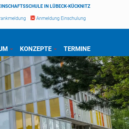
EINSCHAFTSSCHULE IN LÜBECK-KÜCKNITZ
Krankmeldung

Anmeldung Einschulung
IUM
KONZEPTE
TERMINE