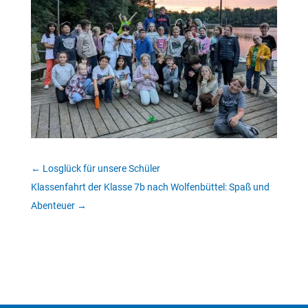
←
Losglück für unsere Schüler
Klassenfahrt der Klasse 7b nach Wolfenbüttel: Spaß und
Abenteuer
→