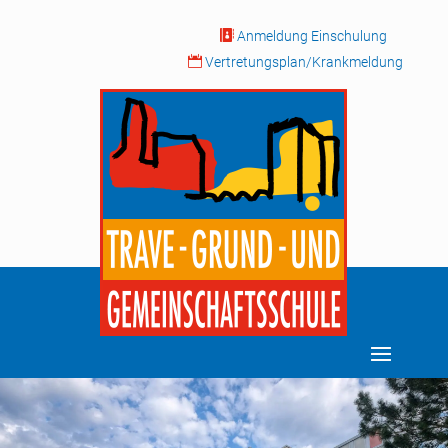

Anmeldung Einschulung

Vertretungsplan/Krankmeldung