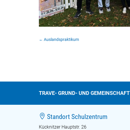
←
Auslandspraktikum
TRAVE- GRUND- UND GEMEINSCHAF

Standort Schulzentrum
Kücknitzer Hauptstr. 26