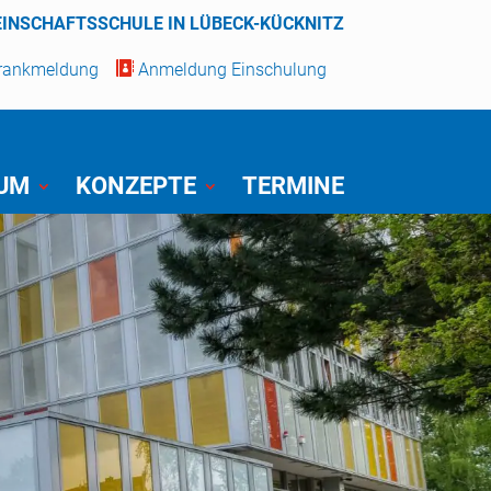
EINSCHAFTSSCHULE IN LÜBECK-KÜCKNITZ
Krankmeldung

Anmeldung Einschulung
IUM
KONZEPTE
TERMINE