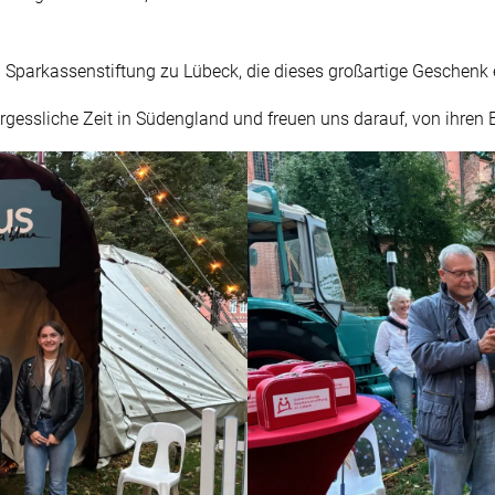
 Sparkassenstiftung zu Lübeck, die dieses großartige Geschenk 
essliche Zeit in Südengland und freuen uns darauf, von ihren E