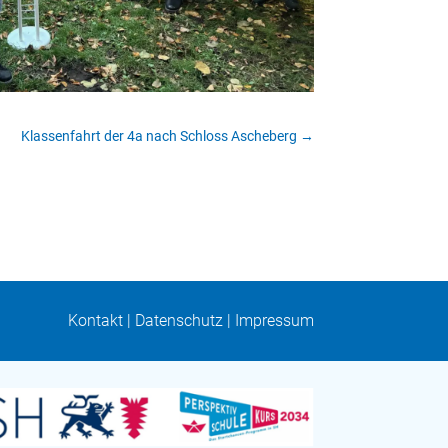
Klassenfahrt der 4a nach Schloss Ascheberg
→
Kontakt
|
Datenschutz
|
Impressum