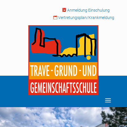

Anmeldung Einschulung

Vertretungsplan/Krankmeldung