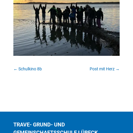
←
Schulkino 8b
Post mit Herz
→
TRAVE- GRUND- UND
GEMEINSCHAFTSSCHULE LÜBECK