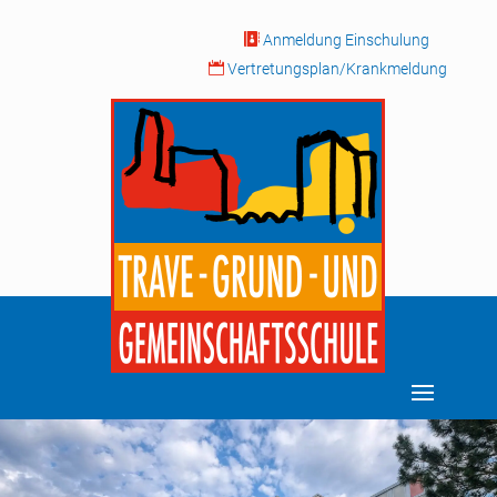

Anmeldung Einschulung

Vertretungsplan/Krankmeldung