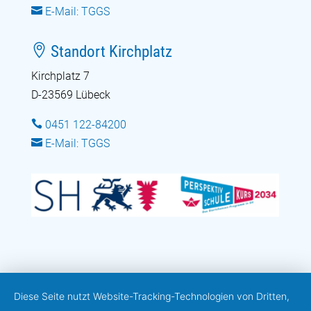

E-Mail: TGGS

Standort Kirchplatz
Kirchplatz 7
D-23569 Lübeck

0451 122-84200

E-Mail: TGGS
Diese Seite nutzt Website-Tracking-Technologien von Dritten,