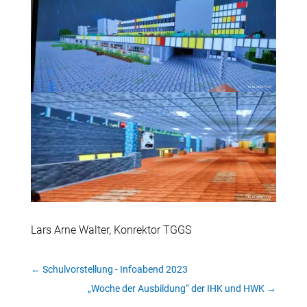
Lars Arne Walter, Konrektor TGGS
←
Schulvorstellung - Infoabend 2023
„Woche der Ausbildung“ der IHK und HWK
→