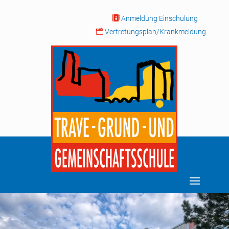

Anmeldung Einschulung

Vertretungsplan/Krankmeldung