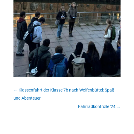
←
Klassenfahrt der Klasse 7b nach Wolfenbüttel: Spaß
und Abenteuer
Fahrradkontrolle '24
→