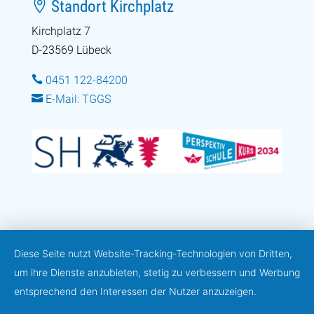

Standort Kirchplatz
Kirchplatz 7
D-23569 Lübeck

0451 122-84200

E-Mail: TGGS
Diese Seite nutzt Website-Tracking-Technologien von Dritten,
um ihre Dienste anzubieten, stetig zu verbessern und Werbung
entsprechend den Interessen der Nutzer anzuzeigen.