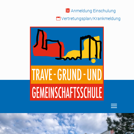

Anmeldung Einschulung

Vertretungsplan/Krankmeldung