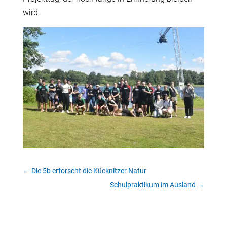
wird.
←
Die 5b erforscht die Kücknitzer Natur
Schulpraktikum im Ausland
→