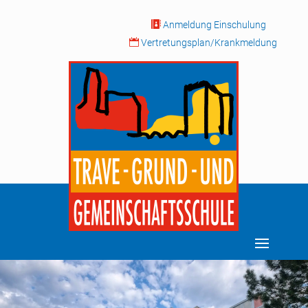

Anmeldung Einschulung

Vertretungsplan/Krankmeldung