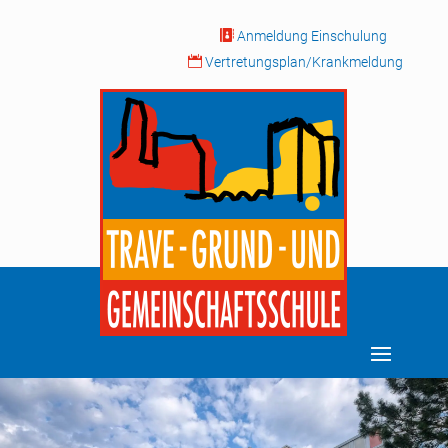

Anmeldung Einschulung

Vertretungsplan/Krankmeldung