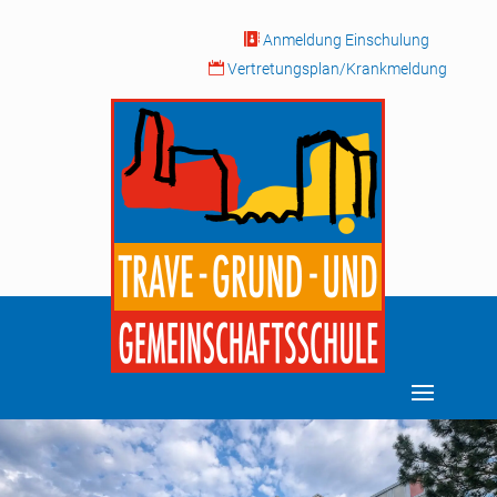

Anmeldung Einschulung

Vertretungsplan/Krankmeldung