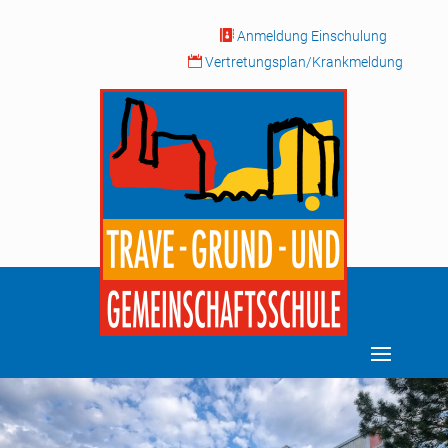

Anmeldung Einschulung

Vertretungsplan/Krankmeldung