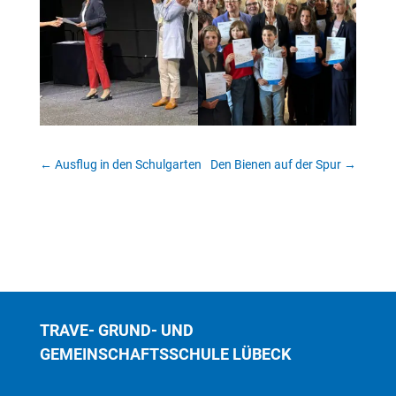
←
Ausflug in den Schulgarten
Den Bienen auf der Spur
→
TRAVE- GRUND- UND
GEMEINSCHAFTSSCHULE LÜBECK