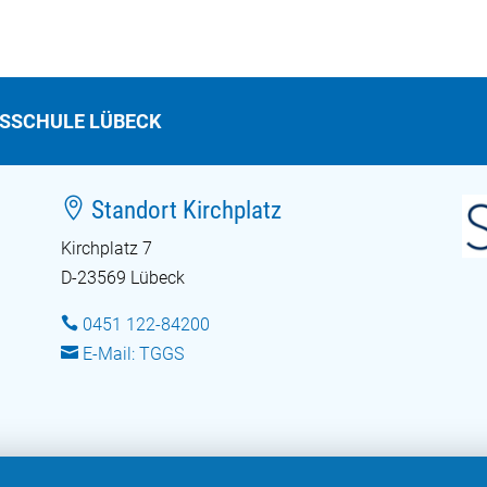
TSSCHULE LÜBECK

Standort Kirchplatz
Kirchplatz 7
D-23569 Lübeck

0451 122-84200

E-Mail: TGGS