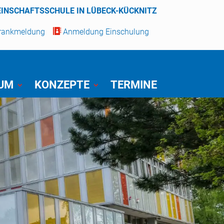
EINSCHAFTSSCHULE IN LÜBECK-KÜCKNITZ
Krankmeldung

Anmeldung Einschulung
IUM
KONZEPTE
TERMINE