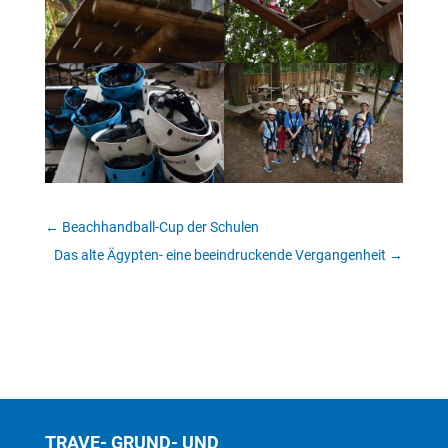
←
Beachhandball-Cup der Schulen
Das alte Ägypten- eine beeindruckende Vergangenheit
→
TRAVE- GRUND- UND