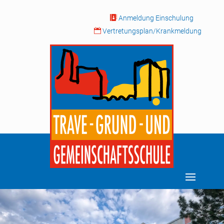

Anmeldung Einschulung

Vertretungsplan/Krankmeldung