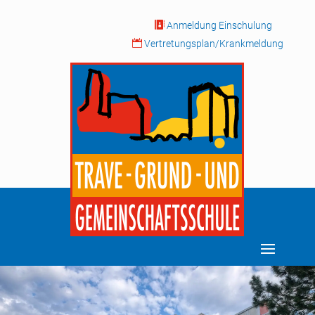

Anmeldung Einschulung

Vertretungsplan/Krankmeldung