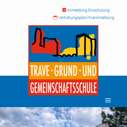

Anmeldung Einschulung

Vertretungsplan/Krankmeldung