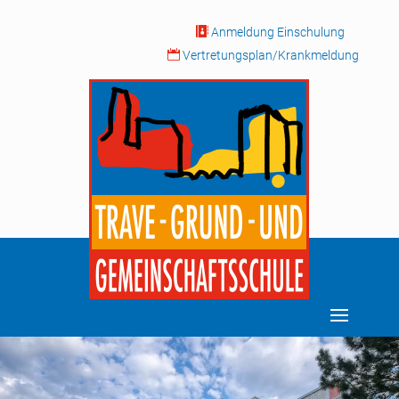

Anmeldung Einschulung

Vertretungsplan/Krankmeldung