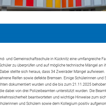
- und Gemeinschaftsschule in Kücknitz eine umfangreiche Fahrra
d Schüler zu überprüfen und auf mögliche technische Mängel a
 Dabei stellte sich heraus, dass 34 Zweiräder Mängel aufwiesen
hrene Reifen sowie defekte Bremsen. Einige Schülerinnen und Sc
ichten dokumentiert wurden und die bis zum 21.11.2025 behobe
 die dabei von drei Polizeibeamten unterstützt wurden. Die Beam
Verkehrssicherheit beantworteten und wichtige Hinweise zum sic
chülerinnen und Schülern sowie dem Kollegium positiv aufgenomm