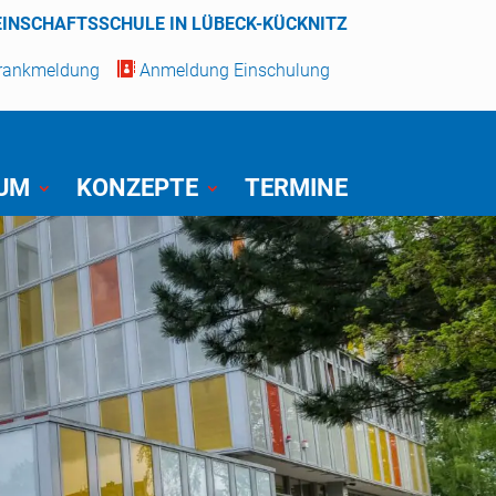
EINSCHAFTSSCHULE IN LÜBECK-KÜCKNITZ
Krankmeldung

Anmeldung Einschulung
IUM
KONZEPTE
TERMINE