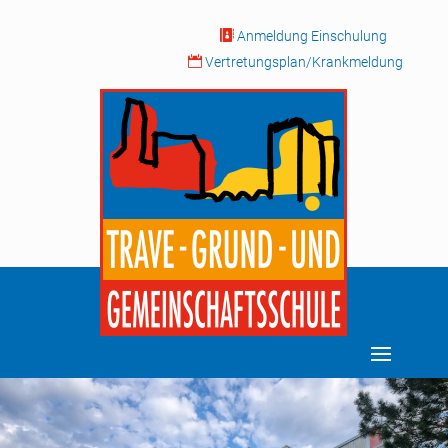

Anmeldung Einschulung

Vertretungsplan/Krankmeldung