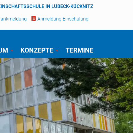
EINSCHAFTSSCHULE IN LÜBECK-KÜCKNITZ
Krankmeldung

Anmeldung Einschulung
IUM
KONZEPTE
TERMINE