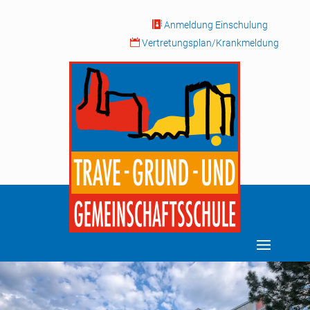

Anmeldung Einschulung

Vertretungsplan/Krankmeldung