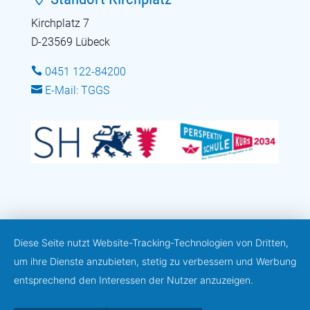
Kirchplatz 7
D-23569 Lübeck

0451 122-84200

E-Mail: TGGS
Diese Seite nutzt Website-Tracking-Technologien von Dritten,
um ihre Dienste anzubieten, stetig zu verbessern und Werbung
entsprechend den Interessen der Nutzer anzuzeigen.