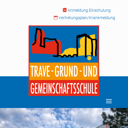

Anmeldung Einschulung

Vertretungsplan/Krankmeldung