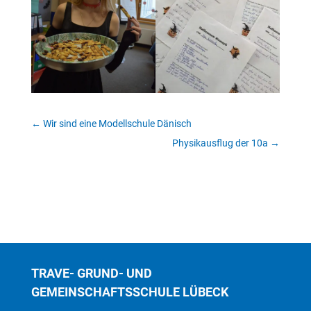
←
Wir sind eine Modellschule Dänisch
Physikausflug der 10a
→
TRAVE- GRUND- UND
GEMEINSCHAFTSSCHULE LÜBECK